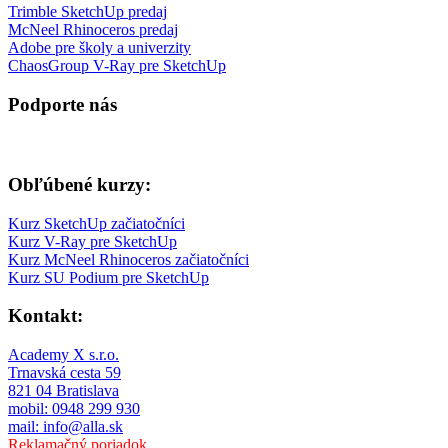
Trimble SketchUp predaj
McNeel Rhinoceros predaj
Adobe pre školy a univerzity
ChaosGroup V-Ray pre SketchUp
Podporte nás
Obľúbené kurzy:
Kurz SketchUp začiatočníci
Kurz V-Ray pre SketchUp
Kurz McNeel Rhinoceros začiatočníci
Kurz SU Podium pre SketchUp
Kontakt:
Academy X s.r.o.
Trnavská cesta 59
821 04 Bratislava
mobil: 0948 299 930
mail: info@alla.sk
Reklamačný poriadok