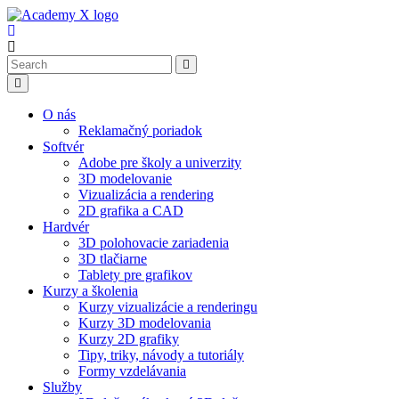
O nás
Reklamačný poriadok
Softvér
Adobe pre školy a univerzity
3D modelovanie
Vizualizácia a rendering
2D grafika a CAD
Hardvér
3D polohovacie zariadenia
3D tlačiarne
Tablety pre grafikov
Kurzy a školenia
Kurzy vizualizácie a renderingu
Kurzy 3D modelovania
Kurzy 2D grafiky
Tipy, triky, návody a tutoriály
Formy vzdelávania
Služby