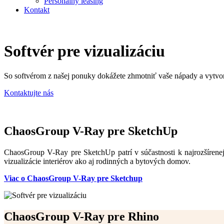
Personálny leasing
Kontakt
Softvér pre vizualizáciu
So softvérom z našej ponuky dokážete zhmotniť vaše nápady a vytvori
Kontaktujte nás
ChaosGroup V-Ray pre SketchUp
ChaosGroup V-Ray pre SketchUp patrí v súčastnosti k najrozšíre
vizualizácie interiérov ako aj rodinných a bytových domov.
Viac o ChaosGroup V-Ray pre Sketchup
ChaosGroup V-Ray pre Rhino