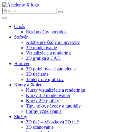
O nás
Reklamačný poriadok
Softvér
Adobe pre školy a univerzity
3D modelovanie
Vizualizácia a rendering
2D grafika a CAD
Hardvér
3D polohovacie zariadenia
3D tlačiarne
Tablety pre grafikov
Kurzy a školenia
Kurzy vizualizácie a renderingu
Kurzy 3D modelovania
Kurzy 2D grafiky
Tipy, triky, návody a tutoriály
Formy vzdelávania
Služby
3D tlač – zákazková 3D tlač
3D scanovanie