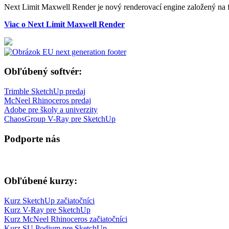
Next Limit Maxwell Render je nový renderovací engine založený na fy
Viac o Next Limit Maxwell Render
Obľúbený softvér:
Trimble SketchUp predaj
McNeel Rhinoceros predaj
Adobe pre školy a univerzity
ChaosGroup V-Ray pre SketchUp
Podporte nás
Obľúbené kurzy:
Kurz SketchUp začiatočníci
Kurz V-Ray pre SketchUp
Kurz McNeel Rhinoceros začiatočníci
Kurz SU Podium pre SketchUp