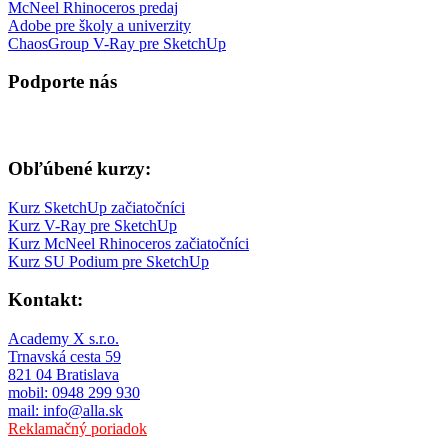
McNeel Rhinoceros predaj
Adobe pre školy a univerzity
ChaosGroup V-Ray pre SketchUp
Podporte nás
Obľúbené kurzy:
Kurz SketchUp začiatočníci
Kurz V-Ray pre SketchUp
Kurz McNeel Rhinoceros začiatočníci
Kurz SU Podium pre SketchUp
Kontakt:
Academy X s.r.o.
Trnavská cesta 59
821 04 Bratislava
mobil: 0948 299 930
mail: info@alla.sk
Reklamačný poriadok