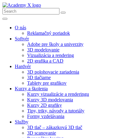
O nás
Reklamačný poriadok
Softvér
Adobe pre školy a univerzity
3D modelovanie
Vizualizácia a rendering
2D grafika a CAD
Hardvér
3D polohovacie zariadenia
3D tlačiarne
Tablety pre grafikov
Kurzy a školenia
Kurzy vizualizácie a renderingu
Kurzy 3D modelovania
Kurzy 2D grafiky
Tipy, triky, návody a tutoriály
Formy vzdelávania
Služby
3D tlač – zákazková 3D tlač
3D scanovanie